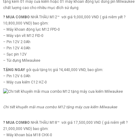
tặng kèm 01 máy cưa kiếm hoặc 01 máy khoan động lực dùng pin Milwaukee
chất lượng cao cho nhiều mục đích sử dụng
?
MUA COMBO
NHÀ THẦU M12™
với giá
9,000,000 VND ( giá niêm yết
?
10,800,000 VND) bao gồm:
– Máy khoan động lực M12 FPD-0
– Máy vặn vít M12 FID-0
– Pin 12V 2.0Ah
– Pin 12V 4.0Ah
– Sạc pin 12V
– Túi đựng Milwaukee
TẶNG NGAY
gói quà tặng trị giá
?
4,440,000 VND, bao gồm:
– Pin 12V 6.0Ah
– Máy cưa kiếm C12 HZ-0
Chi tiết khuyến mãi mua combo M12 tặng máy cưa kiếm Milwaukee
?
MUA COMBO
NHÀ THẦU M18™
với giá
17,500,000 VND ( giá niêm yết
?
21,000,000 VND) bao gồm:
– Máy khoan búa M18 CHX-0