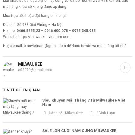
Mặt khác ưu đãi đặc biệt chỉ áp dụng với 02 combo M12 và M18 kể trên, các
mã hàng khác sẽ không được áp dụng.
Mua trực tiếp hoặc đặt hàng online tại:
Địa chỉ : Số 983 Giải Phóng – Hà Nội
Hotline:
0466.5555.23
–
0946.600.078
–
0975.345.985
Website: https://milwaukeevietnam.com.
Hoặc email: bmnvietnam@gmail.com để được tư vấn và mua hàng tốt nhất.
MILWAUKEE
a03979@gmail.com
TIN TỨC LIÊN QUAN
Siêu Khuyến Mãi Tháng 7 Từ Milwaukee Việt
Nam
Đăng bởi:
Milwaukee
0Bình Luận
SALE LỚN CUỐI NĂM CÙNG MILWAUKEE