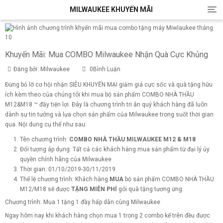
MILWAUKEE KHUYẾN MÃI
T
o
g
g
l
Khuyến Mãi: Mua COMBO Milwaukee Nhận Quà Cực Khủng
e
n
Đăng bởi:
Milwaukee
0Bình Luận
a
Đừng bỏ lỡ cơ hội nhận SIÊU KHUYẾN MẠI giảm giá cực sốc và quà tặng hữu
v
i
ích kèm theo của chúng tôi khi mua bộ sản phẩm COMBO NHÀ THẦU
g
M12&M18 ™ đầy tiện lợi. Đây là chương trình tri ân quý khách hàng đã luôn
a
dành sự tin tưởng và lựa chọn sản phẩm của Milwaukee trong suốt thời gian
t
qua. Nội dung cụ thể như sau:
i
Tên chương trình:
COMBO NHÀ THẦU MILWAUKEE M12 & M18
o
Đối tượng áp dụng: Tất cả các khách hàng mua sản phẩm từ đại lý ủy
n
quyền chính hãng của Milwaukee
Thời gian: 01/10/2019-30/11/2019
Thể lệ chương trình: Khách hàng
MUA
bộ sản phẩm COMBO NHÀ THẦU
M12/M18 sẽ được
TẶNG MIỄN PHÍ
gói quà tặng tương ứng.
Chương trình: Mua 1 tặng 1 đầy hấp dẫn cùng Milwaukee
Ngay hôm nay khi khách hàng chọn mua 1 trong 2 combo kể trên đều được