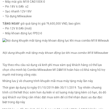
– Máy mài góc M18 CAG100X-0
– Pin 18V 6.0Ah x2
– Sạc nhanh 12V-18V
– Túi đựng Milwaukee
TẶNG NGAY
gói quà tặng trị giá
?
9,600,000 VND, bao gồm:
– Pin 12V 8.0Ah (mới)
– Máy khoan động lực FPD2-0
Nội dung khuyến mãi tặng máy khoan động lực khi mua combo M18 Milwaukee
Tùy theo nhu cầu sử dụng và kinh phí mua sắm quý khách hàng có thể lựa
chọn cho minh bộ Combo Milwaukee M12&M18 hoàn hảo có khả năng hỗ trợ
mạnh mẽ trong công việc.
Những lưu ý về chương trình khuyến mãi mua máy tặng máy lần này
Thời gian áp dụng từ ngày 01/10/2019 đến 30/11/2019. Tuy nhiên chương
trình có thể kết thúc sớm hơn dự kiến vì số lượng máy tặng kèm có hạn, do đó
quý khách vui lòng cân nhắc đặt mua sớm để có thể nhận được ưu đại đặc
biệt trong dịp này