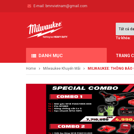
E-mail:
bmnvietnam@gmail.com
Từ khóa:
DANH MỤC
TRANG 
Home
Milwaukee Khuyến Mãi
MILWAUKEE: THÔNG BÁO 