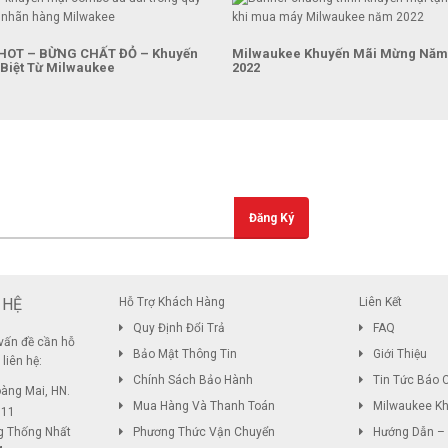
OT – BỪNG CHẤT ĐỎ – Khuyến
Milwaukee Khuyến Mãi Mừng Năm
Biệt Từ Milwaukee
2022
Đăng Ký Nhận Ti
Nhận email thông báo 
 HỆ
Hỗ Trợ Khách Hàng
Liên Kết
Quy Định Đổi Trả
FAQ
vấn đề cần hỗ
Bảo Mật Thông Tin
Giới Thiệu
liên hệ:
Chính Sách Bảo Hành
Tin Tức Báo 
oàng Mai, HN.
Mua Hàng Và Thanh Toán
Milwaukee Kh
111
g Thống Nhất
Phương Thức Vận Chuyển
Hướng Dẫn –