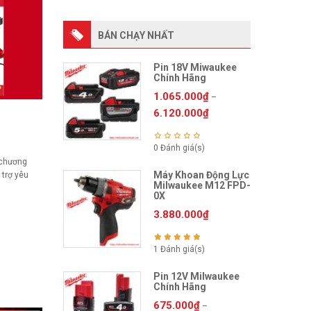
BÁN CHẠY NHẤT
Pin 18V Miwaukee
Chính Hãng
1.065.000
₫
–
6.120.000
₫
0 Đánh giá(s)
 chương
Máy Khoan Động Lực
 trợ yêu
Milwaukee M12 FPD-
0X
3.880.000
₫
1 Đánh giá(s)
Pin 12V Milwaukee
Chính Hãng
675.000
₫
–