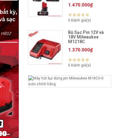
1.470.000
₫
0 Đánh giá(s)
Bộ Sạc Pin 12V và
18V Milwaukee
M1218C
1.370.000
₫
0 Đánh giá(s)
M
á
y
H
ú
t
B
ụ
i
Đ
a
N
ă
n