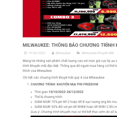
MILWAUKEE: THÔNG BÁO CHƯƠNG TRÌNH K
19 Oct 2022
Milwaukee
Milwaukee Khuyến Mãi
Mang tới những sản phẩm chất lượng cao với mức giá cực kỳ ưu đã
trình khuyến mãi đặc biệt. Thông qua đó người mua hàng có thể t
thích của Miwaukee.
Chi tiết các chương trình khuyế mãi quý 4 của Milwaukee
CHƯƠNG TRÌNH:
KHUYẾN MẠI PIN FREEDOM
Thời gian:
10/10/2022-24/12/2022
Thể lệ chương trình
:
GIẢM NGAY 70% pin M12 hoặc M18 sạc tương ứng khi mu
GIẢM NGAY 50% đối với pin M18HB8 hoặc M18HB12 khi m
(Lưu ý: Chương trình khuyến mại có thể kết thúc sớm do số l