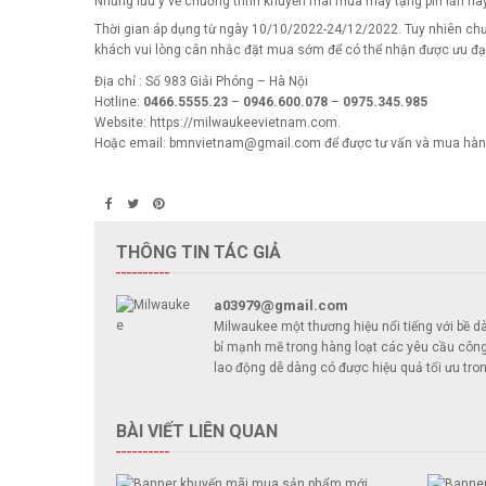
Những lưu ý về chương trình khuyến mãi mua máy tặng pin lần nà
Thời gian áp dụng từ ngày 10/10/2022-24/12/2022. Tuy nhiên chươ
khách vui lòng cân nhắc đặt mua sớm để có thể nhận được ưu đại đ
Địa chỉ : Số 983 Giải Phóng – Hà Nội
Hotline:
0466.5555.23
–
0946.600.078
–
0975.345.985
Website: https://milwaukeevietnam.com.
Hoặc email: bmnvietnam@gmail.com để được tư vấn và mua hàng
THÔNG TIN TÁC GIẢ
a03979@gmail.com
Milwaukee một thương hiệu nổi tiếng với bề d
bỉ mạnh mẽ trong hàng loạt các yêu cầu công 
lao động dễ dàng có được hiệu quả tối ưu tron
BÀI VIẾT LIÊN QUAN