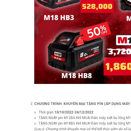
CHƯƠNG TRÌNH:
KHUYẾN MẠI TẶNG PIN (ÁP DỤNG MÁY 
Thời gian:
10/10/2022-24/12/2022
TẶNG NGAY pin M12B6 KHI MUA thân máy siết bu lông M
TẶNG NGAY pin M18B5 KHI MUA thân máy siết bu lông 
(Lưu ý: Chương trình khuyến mại có thể kết thúc sớm do số l