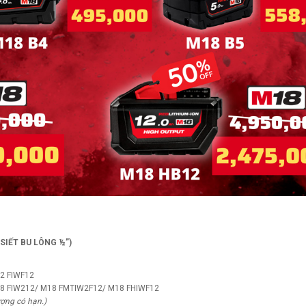
SIẾT BU LÔNG ½”)
12 FIWF12
M18 FIW212/ M18 FMTIW2F12/ M18 FHIWF12
ượng có hạn.)