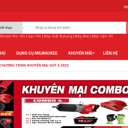
Nh
Khoan Pin 18v
|
Sạc Pin
|
Máy Siết Bulong
|
Máy Mài
|
Máy Vặn Vít
CHỦ
DỤNG CỤ MILWAUKEE
KHUYẾN MÃI
LIÊN HỆ
CHƯƠNG TRÌNH KHUYẾN MẠI QUÝ 4.2022