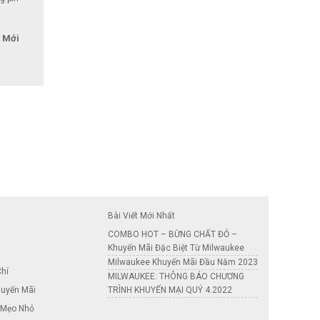
 Mới
n Mới
về các chương trình khuyến mãi, giảm giá trên trang
Bài Viết Mới Nhất
COMBO HOT – BỪNG CHẤT ĐỎ –
Khuyến Mãi Đặc Biệt Từ Milwaukee
Milwaukee Khuyến Mãi Đầu Năm 2023
Chí
MILWAUKEE: THÔNG BÁO CHƯƠNG
uyến Mãi
TRÌNH KHUYẾN MẠI QUÝ 4.2022
 Mẹo Nhỏ