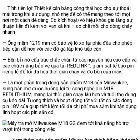
— Tính tiện lợi: Thiết kế cân bằng công thái học cho sự thoải
mái trong khi sử dụng, nhỏ nhẹ để có thể mang theo tới mọi
nơi một cách dễ dàng. Cò kích hoạt/vô hiệu khóa gia tăng sự
thuận tiện đi kèm với van xả khí – cơ chế mồi cho dòng chảy
nhanh
— Ống mềm 1219 mm có bảo vệ lò xo tại phía đầu cho phép
tiếp cận dễ hơn với các đồ gá lắp khó tiếp cận
— Bền bỉ nhờ cấu trúc chắc chắn từ các nguyên liệu cao cấp và
các chức năng bảo vệ quá tải REDLINK™, giám sát tế bào pin
riêng lẻ để tối đa hoá thời gian chạy và độ bền của máy.
— Là một phần trong dòng sản phẩm M18 của Milwaukee,
súng bắn mỡ được hưởng lợi từ công nghệ pin M18
REDLITHIUM, mang lại thời gian chạy lâu hơn và tuổi thọ dụng
cụ kéo dài. Tương thích và hoạt động tốt với tất cả các dòng
pin 18V của giúp tiết kiệm tối đa chi phí mua sắm khi tận dụng
linh hoạt các pin sẵn có.