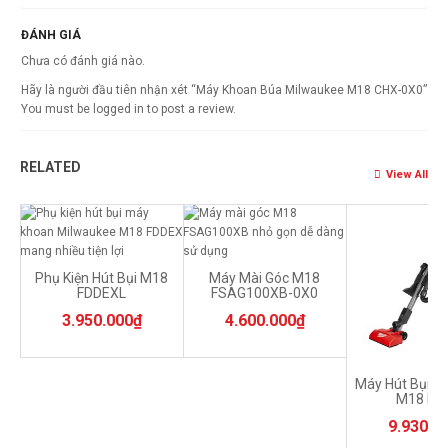
ĐÁNH GIÁ
Chưa có đánh giá nào.
Hãy là người đầu tiên nhận xét “Máy Khoan Búa Milwaukee M18 CHX-0X0”
You must be
logged in
to post a review.
RELATED
View All
Phụ Kiện Hút Bụi M18
Máy Mài Góc M18
FDDEXL
FSAG100XB-0X0
3.950.000
₫
4.600.000
₫
Máy Hút Bụi M
M18 FC
9.930.0