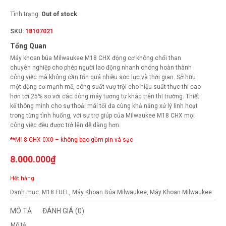
Tình trạng:
Out of stock
SKU:
18107021
Tổng Quan
Máy khoan búa Milwaukee M18 CHX động cơ không chổi than
chuyên nghiệp cho phép người lao động nhanh chóng hoàn thành
công việc mà không cần tốn quá nhiều sức lực và thời gian. Sở hữu
một động cơ mạnh mẽ, công suất vượ trội cho hiệu suất thực thi cao
hơn tới 25% so với các dòng máy tương tự khác trên thị trường. Thiết
kế thông minh cho sự thoải mái tối đa cùng khả năng xử lý linh hoạt
trong từng tình huống, với sự trợ giúp của Milwaukee M18 CHX mọi
công việc đều được trở lên dễ dàng hơn.
**M18 CHX-0X0 – không bao gồm pin và sạc
8.000.000
₫
Hết hàng
Danh mục:
M18 FUEL
,
Máy Khoan Búa Milwaukee
,
Máy Khoan Milwaukee
MÔ TẢ
ĐÁNH GIÁ (0)
Mô tả