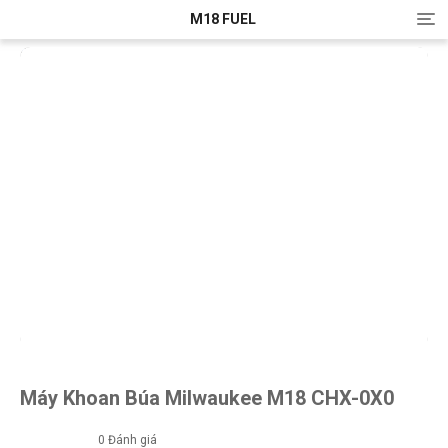
M18 FUEL
T
o
g
g
l
e
n
a
v
i
g
a
t
i
o
n
Máy Khoan Búa Milwaukee M18 CHX-0X0
0
Đánh giá