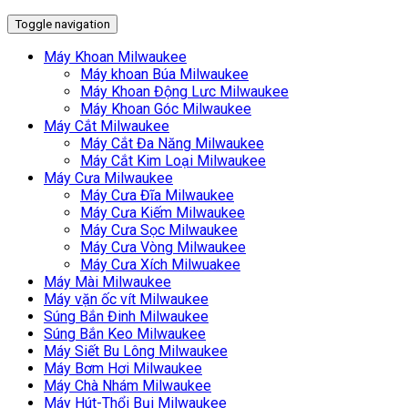
Toggle navigation
Máy Khoan Milwaukee
Máy khoan Búa Milwaukee
Máy Khoan Động Lưc Milwaukee
Máy Khoan Góc Milwaukee
Máy Cắt Milwaukee
Máy Cắt Đa Năng Milwaukee
Máy Cắt Kim Loại Milwaukee
Máy Cưa Milwaukee
Máy Cưa Đĩa Milwaukee
Máy Cưa Kiếm Milwaukee
Máy Cưa Sọc Milwaukee
Máy Cưa Vòng Milwaukee
Máy Cưa Xích Milwuakee
Máy Mài Milwaukee
Máy vặn ốc vít Milwaukee
Súng Bắn Đinh Milwaukee
Súng Bắn Keo Milwaukee
Máy Siết Bu Lông Milwaukee
Máy Bơm Hơi Milwaukee
Máy Chà Nhám Milwaukee
Máy Hút-Thổi Bụi Milwaukee