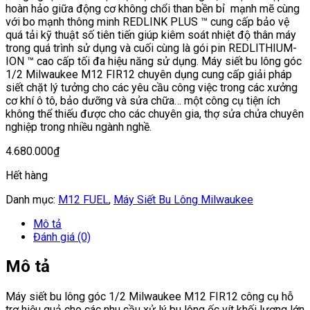
hoàn hảo giữa động cơ không chổi than bền bỉ mạnh mẽ cùng
với bo mạnh thông minh REDLINK PLUS ™ cung cấp bảo vệ
quá tải kỹ thuật số tiên tiến giúp kiêm soát nhiệt độ thân máy
trong quá trình sử dụng và cuối cùng là gói pin REDLITHIUM-
ION ™ cao cấp tối đa hiệu năng sử dụng. Máy siết bu lông góc
1/2 Milwaukee M12 FIR12 chuyên dụng cung cấp giải pháp
siết chặt lý tưởng cho các yêu cầu công việc trong các xưởng
cơ khí ô tô, bảo dưỡng và sửa chữa… một công cụ tiện ích
không thể thiếu được cho các chuyên gia, thợ sửa chửa chuyên
nghiệp trong nhiều ngành nghề.
4.680.000
₫
Hết hàng
Danh mục:
M12 FUEL
,
Máy Siết Bu Lông Milwaukee
Mô tả
Đánh giá (0)
Mô tả
Máy siết bu lông góc 1/2 Milwaukee M12 FIR12 công cụ hỗ
trợ hiệu quả cho các nhu cầu xử lý bu lông ốc vít khối lượng lớn